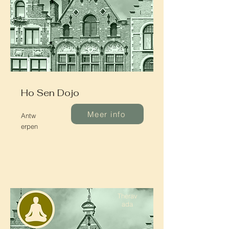
Ho Sen Dojo
Meer info
Antw
erpen
Therav
ada