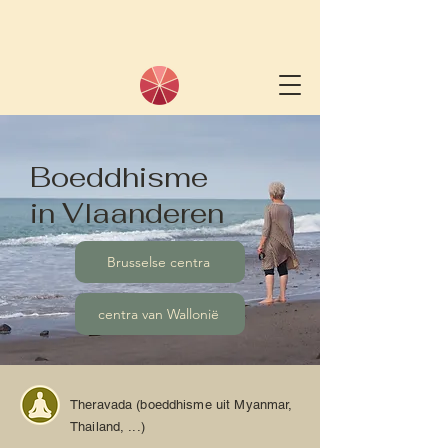
Boeddhisme
in Vlaanderen
Brusselse centra
centra van Wallonië
Theravada (boeddhisme uit Myanmar,
Thailand, ...)