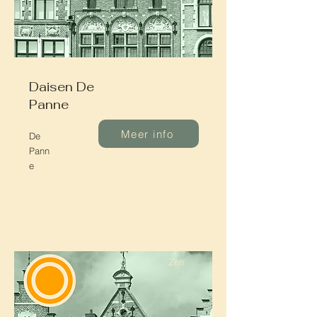
Daisen De
Panne
Meer info
De
Pann
e
Zen