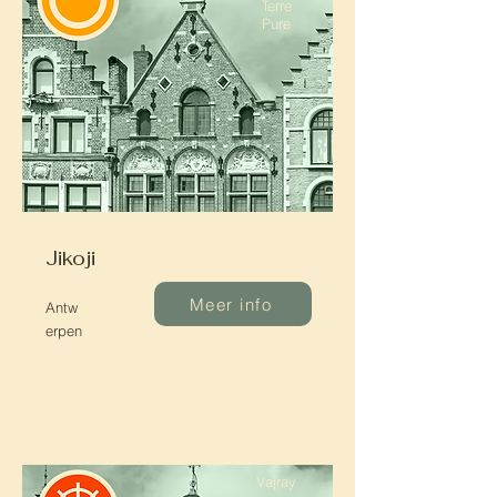
Terre
Pure
Jikoji
Meer info
Antw
erpen
Vajray