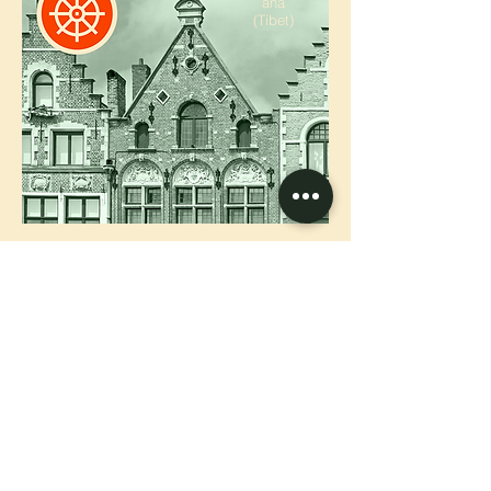
ana
(Tibet)
Karma Sonam
Gyamtso Ling
Tibetaans
Instituut
Meer info
Schot
en