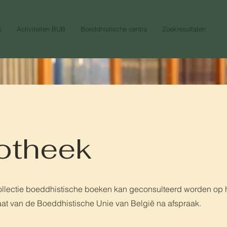
s
Activiteiten BUB
Boeddhistische centra
Zoekresultaten
iotheek
llectie boeddhistische boeken kan geconsulteerd worden op 
aat van de Boeddhistische Unie van België na afspraak.