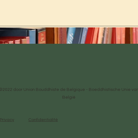
©2022 door Union Bouddhiste de Belgique - Boeddhistische Unie va
België
Privacy
Confidentialité