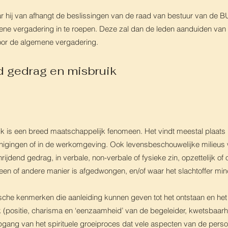
r hij van afhangt de beslissingen van de raad van bestuur van de B
mene vergadering in te roepen. Deze zal dan de leden aanduiden va
oor de algemene vergadering.
d gedrag en misbruik
 is een breed maatschappelijk fenomeen. Het vindt meestal plaats 
verenigingen of in de werkomgeving. Ook levensbeschouwelijke milieu
dend gedrag, in verbale, non-verbale of fysieke zin, opzettelijk of 
en of andere manier is afgedwongen, en/of waar het slachtoffer minder
ische kenmerken die aanleiding kunnen geven tot het ontstaan en he
 (positie, charisma en ‘eenzaamheid’ van de begeleider, kwetsbaarh
iepgang van het spirituele groeiproces dat vele aspecten van de perso