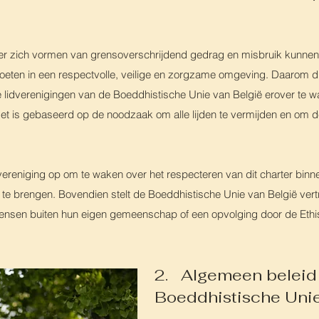
ext er zich vormen van grensoverschrijdend gedrag en misbruik kunnen
ten in een respectvolle, veilige en zorgzame omgeving. Daarom die
de lidverenigingen van de Boeddhistische Unie van België erover te w
et is gebaseerd op de noodzaak om alle lijden te vermijden en om de
ereniging op om te waken over het respecteren van dit charter binn
te brengen. Bovendien stelt de Boeddhistische Unie van België ve
ensen buiten hun eigen gemeenschap of een opvolging door de Et
h
2. Algemeen beleid
Boeddhistische Uni