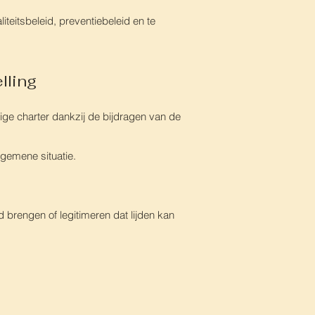
aliteitsbeleid, preventiebeleid en te
lling
ige charter dankzij de bijdragen van de
lgemene sit
uatie.
d brengen of legitimeren dat lijden
kan