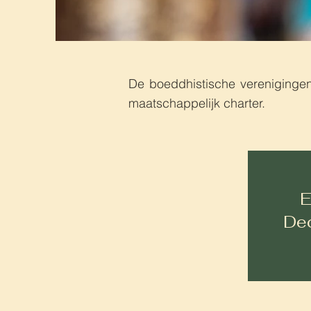
De boeddhistische verenigingen
maatschappelijk charter.
E
De