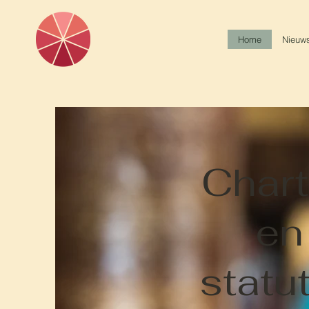
Home
Nieuw
Char
en
statu