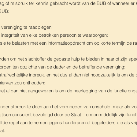
g of misbruik ter kennis gebracht wordt van de BUB of wanneer er s
 BUB:
 vereniging te raadplegen;
ntegriteit van elke betrokken persoon te waarborgen;
 te belasten met een informatieopdracht om op korte termijn de raa
en om het slachtoffer de gepaste hulp te bieden in haar of zijn speci
rden ten opzichte van de dader en de betreffende vereniging;
strafrechtelijke inbreuk, en het dus al dan niet noodzakelijk is om de
h hiervan zou onthouden;
uk, het al dan niet aangewezen is om de neerlegging van de functie on
, zonder afbreuk te doen aan het vermoeden van onschuld, maar als v
tisch consulent bezoldigd door de Staat – om onmiddellijk zijn funct
 regel aan te nemen jegens hun leraren of begeleiders die als vrijwi
at.