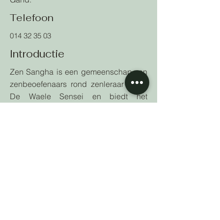
Telefoon
014 32 35 03
Introductie
Zen Sangha is een gemeenschap van
zenbeoefenaars rond zenleraar Frank
De Waele Sensei en biedt het
onderricht, de beoefening en de
overdracht van de zenboeddhistische
spiritualiteit aan. Zen Sangha heeft een
zentrainingsprogramma in Gent en een
tiental lokale zengroepen.
Kenmerkende meditatieve praktijken in
de Zen Sangha zijn
gewaarzijnsmeditatie, shikantaza of
vormloze meditatie, koanstudie,
intensieve retraites en het werken met