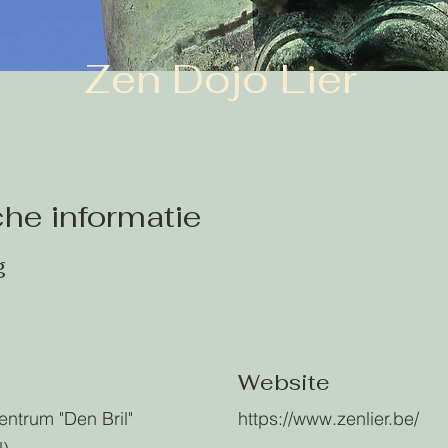
Zen Dojo Lier
che informatie
g
Website
ntrum "Den Bril"
https://www.zenlier.be/