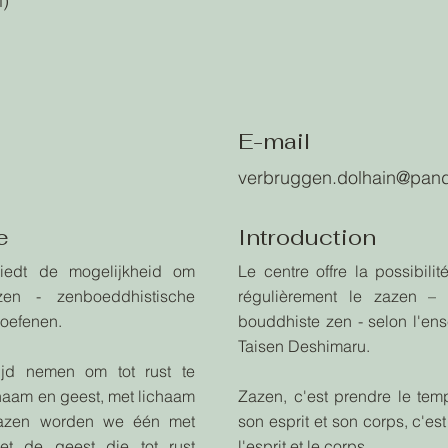
l)
E-mail
verbruggen.dolhain@pan
e
Introduction
iedt de mogelijkheid om
Le centre offre la possibilit
zen - zenboeddhistische
régulièrement le zazen – 
eoefenen.
bouddhiste zen - selon l'en
Taisen Deshimaru.
ijd nemen om tot rust te
haam en geest, met lichaam
Zazen, c'est prendre le tem
zazen worden we één met
son esprit et son corps, c'es
et de geest die tot rust
l'esprit et le corps.