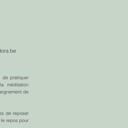
dora.be
é de pratiquer
la méditation
seignement de
ps de reposer
t le repos pour