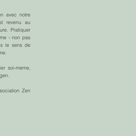
n avec notre
est revenu au
ure. Pratiquer
ëme - non pas
ns le sens de
me.
dier soi-meme,
igen.
ssociation Zen