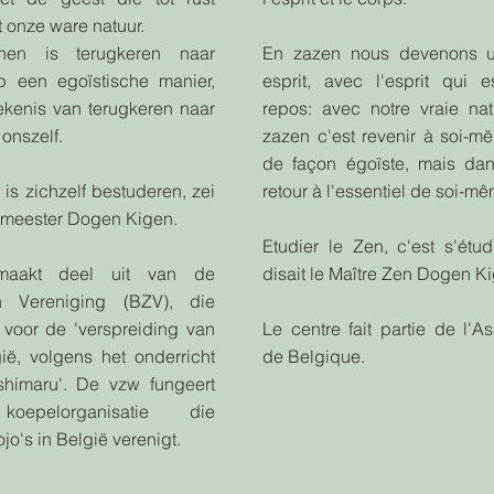
 onze ware natuur.
nen is terugkeren naar
En zazen nous devenons u
op een egoïstische manier,
esprit, avec l'esprit qui 
ekenis van terugkeren naar
repos: avec notre vraie nat
onszelf.
zazen c'est revenir à soi-m
de façon égoïste, mais da
is zichzelf bestuderen, zei
retour à l'essentiel de soi-mê
meester Dogen Kigen.
Etudier le Zen, c'est s'étu
maakt deel uit van de
disait le Maître Zen Dogen K
n Vereniging (BZV), die
 voor de 'verspreiding van
Le centre fait partie de l'A
ië, volgens het onderricht
de Belgique.
himaru'. De vzw fungeert
epelorganisatie die
jo's in België verenigt.