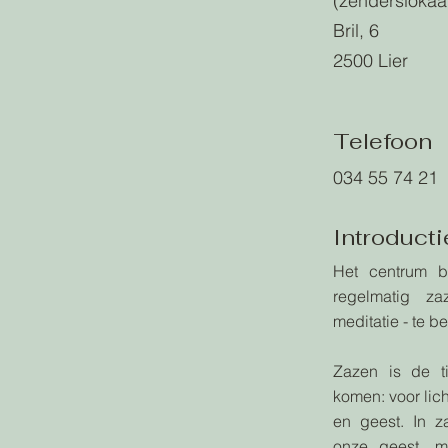
(zenderslokaa
Bril, 6
2500 Lier
Telefoon
034 55 74 21
Introducti
Het centrum b
regelmatig za
meditatie - te b
Zazen is de t
komen: voor lic
en geest. In 
onze geest, m