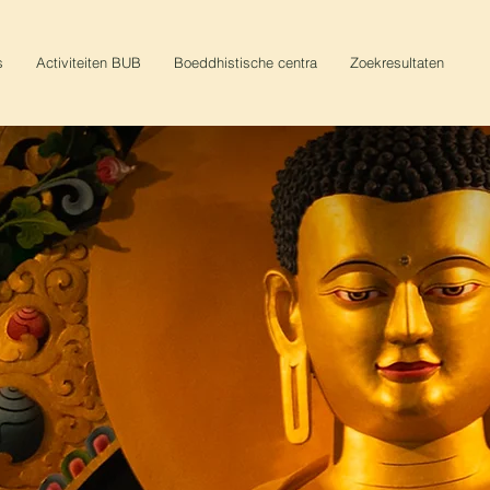
s
Activiteiten BUB
Boeddhistische centra
Zoekresultaten