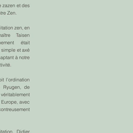
 zazen et des
tre Zen.
itation zen, en
ître Taisen
ement était
 simple et axé
daptant à notre
ivité.
it l’ordination
 Ryugen, de
 véritablement
n Europe, avec
contreusement
ation, Didier