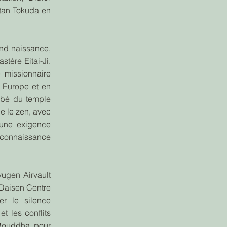
otan Tokuda en
nd naissance,
stère Eitai-Ji.
 missionnaire
 Europe et en
bbé du temple
e le zen, avec
 une exigence
onnaissance
yugen Airvault
 Daisen Centre
r le silence
 et les conflits
 Bouddha pour