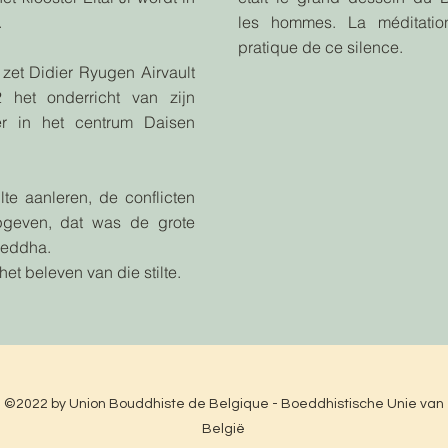
.
les hommes. La méditatio
pratique de ce silence.
zet Didier Ryugen Airvault
 het onderricht van zijn
er in het centrum Daisen
ilte aanleren, de conflicten
pgeven, dat was de grote
oeddha.
het beleven van die stilte.
©2022 by Union Bouddhiste de Belgique - Boeddhistische Unie van
België