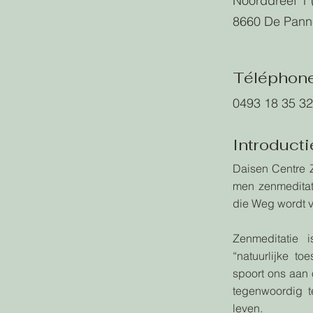
Noorddreef 1 
8660 De Pann
Téléphon
0493 18 35 32
Introducti
Daisen Centre 
men zenmeditat
die Weg wordt v
Zenmeditatie 
“natuurlijke to
spoort ons aan 
tegenwoordig t
leven.