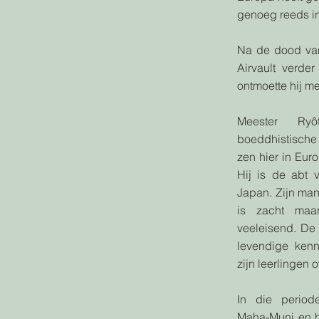
genoeg reeds i
Na de dood van
Airvault verde
ontmoette hij m
Meester Ry
boeddhistische
zen hier in Eur
Hij is de abt 
Japan. Zijn man
is zacht maa
veeleisend. De
levendige kenn
zijn leerlingen 
In die period
Maha-Muni en he