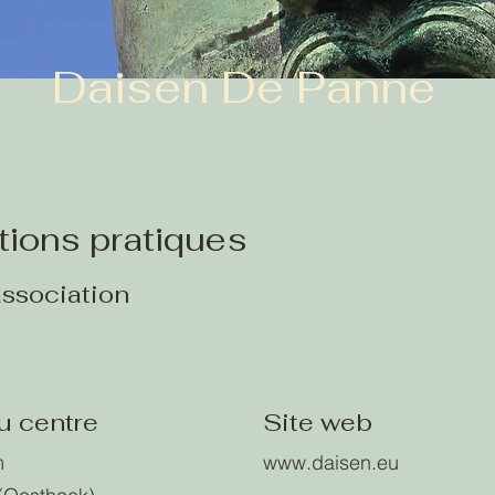
Daisen De Panne
tions pratiques
association
u centre
Site web
m
www.daisen.eu