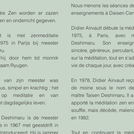
Nous menons les séances de
tre Zen worden er zazen
enseignements à Daisen Cen
en en onderricht gegeven.
Didier Airvault débute la méd
ult is met zenmeditatie
1975, à Paris, avec ma
75 in Parijs bij meester
Deshimaru. Son enseign
ru.
sincère, généreux, percutant,
hij door hem tot monnik
sur la méditation, tout en s’a
naam Ryugen.
vie de chaque jour, avec créat
ht van zijn meester was
En 1978, Didier Airvault reço
us, simpel en krachtig ; het
de moine sous le nom de
 op meditatie en van
maître Taisen Deshimaru. Il a
et dagdagelijks leven.
apporté la méditation zen e
souffle, mais décède, malen
 Deshimaru is de meester
en 1982.
e in 1967 met geestdrift in
ïntroduceerd. Hij is jammer
Tout en continuant la médit