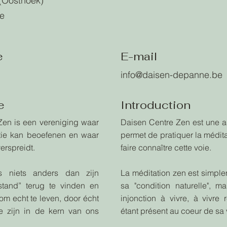
(Oosthoek)
e
e
E-mail
info@daisen-depanne.be
e
Introduction
Zen is een vereniging waar
Daisen Centre Zen est une a
ie kan beoefenen en waar
permet de pratiquer la médita
erspreidt.
faire connaître cette voie.
is niets anders dan zijn
La méditation zen est simple
estand” terug te vinden en
sa "condition naturelle", m
om echt te leven, door écht
injonction à vivre, à vivre 
e zijn in de kern van ons
étant présent au coeur de sa 