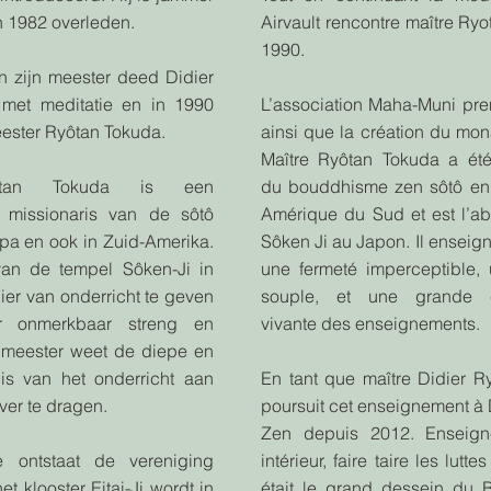
n 1982 overleden.
Airvault rencontre maître Ry
1990.
 zijn meester deed Didier
r met meditatie en in 1990
L’association Maha-Muni pre
eester Ryôtan Tokuda.
ainsi que la création du mona
Maître Ryôtan Tokuda a été
ôtan Tokuda is een
du bouddhisme zen sôtô en
 missionaris van de sôtô
Amérique du Sud et est l’a
opa en ook in Zuid-Amerika.
Sôken Ji au Japon. Il enseign
van de tempel Sôken-Ji in
une fermeté imperceptible,
ier van onderricht te geven
souple, et une grande c
r onmerkbaar streng en
vivante des enseignements.
 meester weet de diepe en
is van het onderricht aan
En tant que maître Didier R
over te dragen.
poursuit cet enseignement à
Zen depuis 2012. Enseigne
e ontstaat de vereniging
intérieur, faire taire les luttes
t klooster Eitai-Ji wordt in
était le grand dessein du