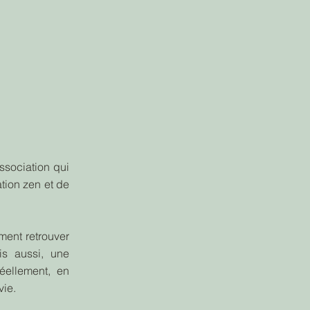
ssociation qui
tion zen et de
ment retrouver
ais aussi, une
réellement, en
vie.