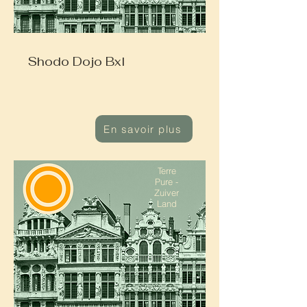
Shodo Dojo Bxl
En savoir plus
Terre
Pure -
Zuiver
Land