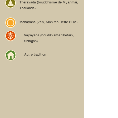
Theravada (bouddhisme de Myanmar,
Thaïlande)
Mahayana (Zen, Nichiren, Terre Pure)
Vajrayana
(bouddhisme tibétain,
Shingon)
Autre tradition