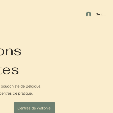
s
Se connec
ons
tes
 bouddhiste de Belgique.
centres de pratique.
Centres de Wallonie