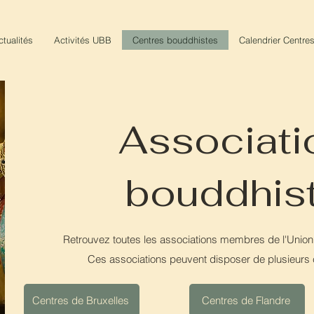
ctualités
Activités UBB
Centres bouddhistes
Calendrier Centre
Associati
bouddhis
Retrouvez toutes les associations membres de l'Union
Ces associations peuvent disposer de plusieurs 
Centres de Bruxelles
Centres de Flandre