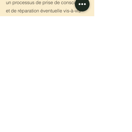
un processus de prise de conscience
et de réparation éventuelle vis-à-vis
des victimes. Ainsi une nouvelle vie
basée sur des valeurs éthiques peut
en résulter.
Armée