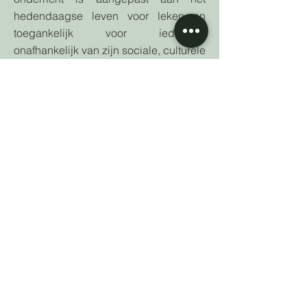
hedendaagse leven voor leken en
toegankelijk voor iedereen,
onafhankelijk van zijn sociale, culturele
en religieuze achtergrond.
De boeddhistische Japanse term «
Shinnyo » duidt zowel op « de ultieme
aard van de werkelijkheid » als de «
boeddha-aard » die iedereen bezit.
De term « en » verwijst naar een tuin
die wijd open staat voor iedereen,
zonder barrière. « Shinnyo-en » staat
dus voor onderricht waarbij iedereen
wordt uitgenodigd om zijn echte aard
te ontdekken (zijn boeddha-aard) en
om deze tot uiting te laten komen via
diverse vormen van praktijk gebaseerd