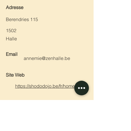
Adresse
Berendries 115
1502
Halle
Email
annemie@zenhalle.be
Site Web
https://shododojo.be/fr/homefr/
Précédent