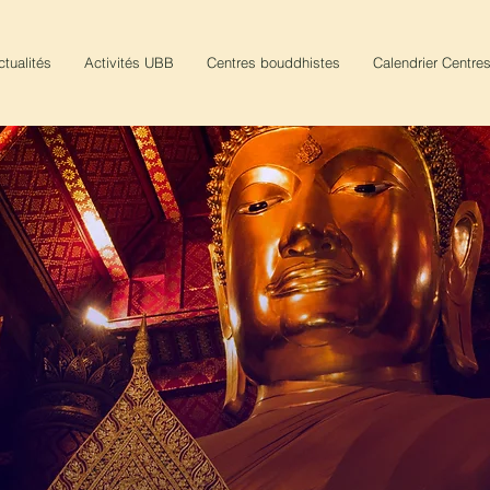
ctualités
Activités UBB
Centres bouddhistes
Calendrier Centre