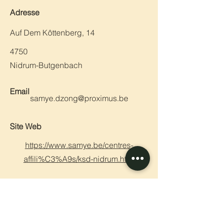
Adresse
Auf Dem Kôttenberg, 14
4750
Nidrum-Butgenbach
Email
samye.dzong@proximus.be
Site Web
https://www.samye.be/centres-
affili%C3%A9s/ksd-nidrum.html
Précédent