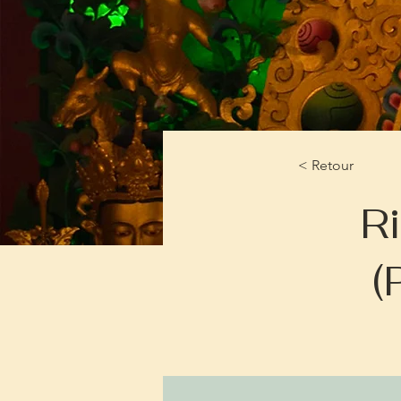
< Retour
R
(