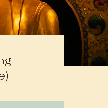
ng
e)