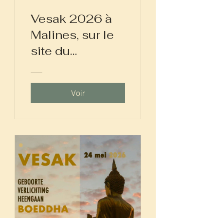
Vesak 2026 à
Malines, sur le
site du
magnifique
temple
Voir
thaïlandais de
Wat
Dhammapateep