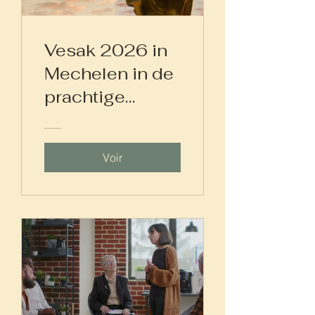
Vesak 2026 in
Mechelen in de
prachtige
Thaise tempel
van Wat
Voir
Dhammapateep